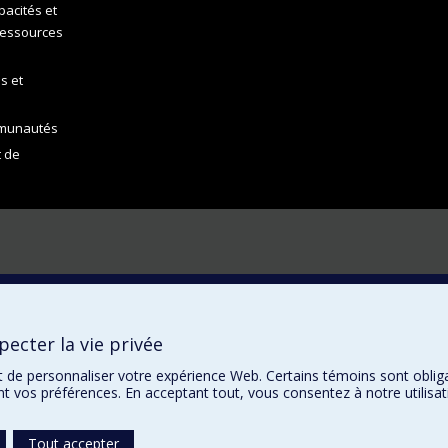
acités et
ressources
s et
mmunautés
t de
ecter la vie privée
t de personnaliser votre expérience Web. Certains témoins sont oblig
ent vos préférences. En acceptant tout, vous consentez à notre utili
Tout accepter