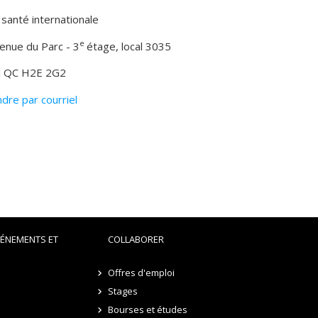
 santé internationale
e
enue du Parc - 3
étage, local 3035
l QC H2E 2G2
dre par courriel
VÉNEMENTS ET
COLLABORER
Offres d'emploi
Stages
Bourses et études