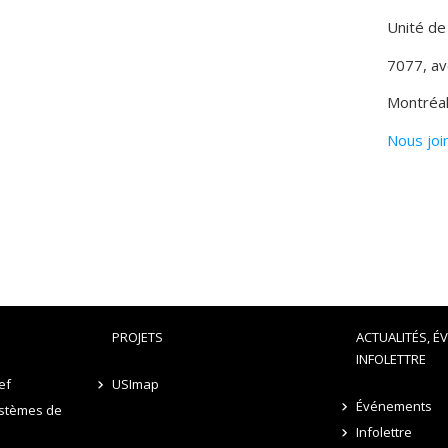
Unité de
7077, av
Montréa
Nous join
PROJETS
ACTUALITÉS, É
INFOLETTRE
ef
USImap
Événements
stèmes de
Infolettre