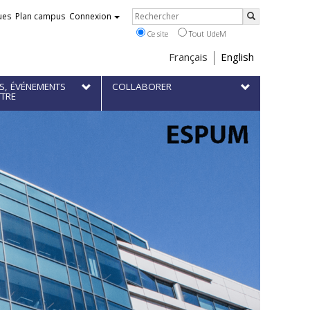
Rechercher
ues
Plan campus
Connexion
Rechercher
Ce site
Tout UdeM
Choix
Français
English
de
S, ÉVÉNEMENTS
COLLABORER
la
TTRE
langue