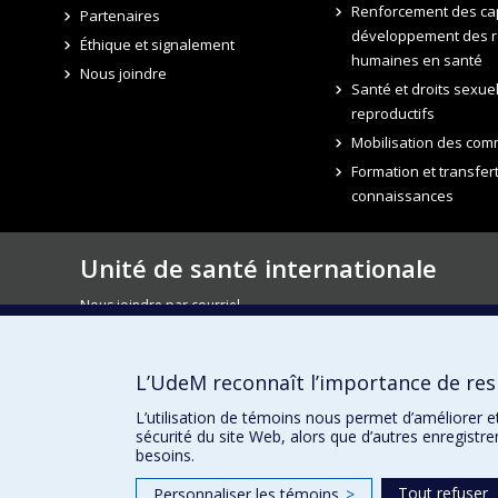
Renforcement des cap
Partenaires
développement des 
Éthique et signalement
humaines en santé
Nous joindre
Santé et droits sexuel
reproductifs
Mobilisation des co
Formation et transfer
connaissances
Unité de santé internationale
Nous joindre par courriel
e
7077, avenue du Parc - 3
étage, local 3035
Montréal QC H2E 2G2
L’UdeM reconnaît l’importance de resp
USI-lettre : s'abonner à l'infolettre de l'USI
L’utilisation de témoins nous permet d’améliorer e
sécurité du site Web, alors que d’autres enregistr
besoins.
Tout refuser
Personnaliser les témoins
>