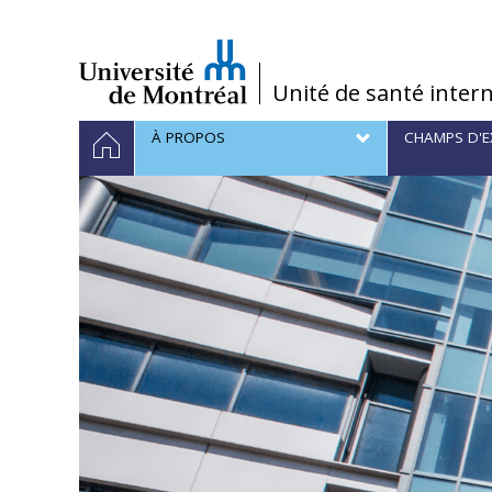
Passer
au
contenu
/
Unité de santé inter
Navigation
ACCUEIL
À PROPOS
CHAMPS D'E
principale