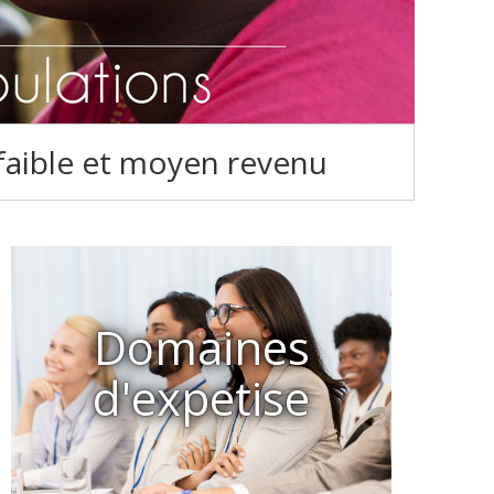
 faible et moyen revenu
Domaines
d'expetise