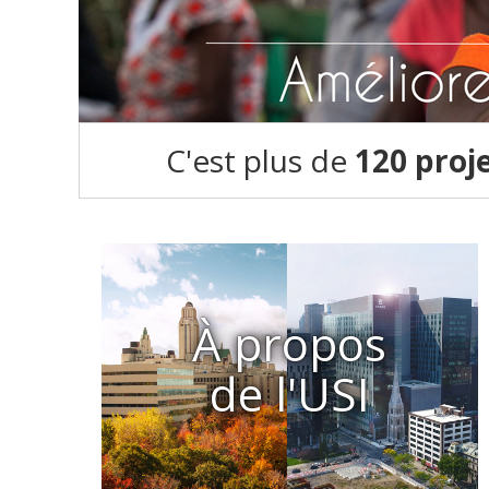
C'est plus de
120 proj
À propos
de l'USI