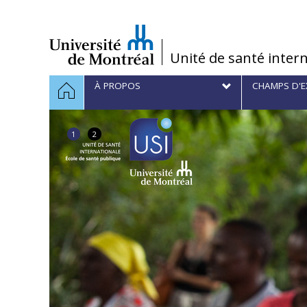
Passer
au
contenu
/
Unité de santé inter
Navigation
ACCUEIL
À PROPOS
CHAMPS D'E
principale
1
2