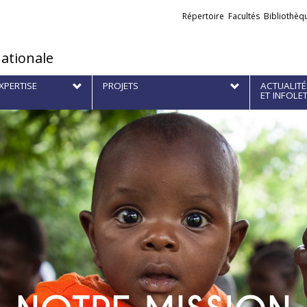
Liens
Répertoire
Facultés
Bibliothèq
externes
nationale
XPERTISE
PROJETS
ACTUALITÉ
ET INFOLE