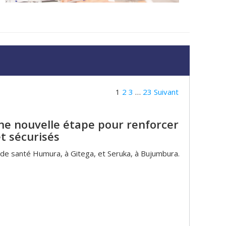
1
2
3
…
23
Suivant
une nouvelle étape pour renforcer
et sécurisés
 de santé Humura, à Gitega, et Seruka, à Bujumbura.