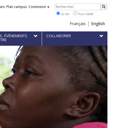
Rechercher
ues
Plan campus
Connexion
Rechercher
Ce site
Tout UdeM
Choix
Français
English
de
S, ÉVÉNEMENTS
COLLABORER
la
TTRE
langue