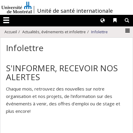
Passer
/
Unité de santé internationale
au
contenu
Langues
Liens 
R
Menu
N
Accueil
Actualités, événements et infolettre
Infolettre
Infolettre
S'INFORMER, RECEVOIR NOS
ALERTES
Chaque mois, retrouvez des nouvelles sur notre
organisation et nos projets, de l'information sur des
événements à venir, des offres d'emploi ou de stage et
plus encore!