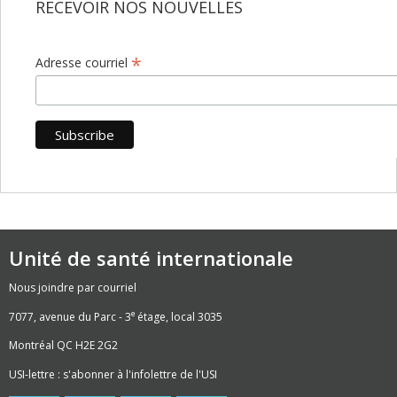
RECEVOIR NOS NOUVELLES
*
Adresse courriel
Unité de santé internationale
Nous joindre par courriel
e
7077, avenue du Parc - 3
étage, local 3035
Montréal QC H2E 2G2
USI-lettre : s'abonner à l'infolettre de l'USI