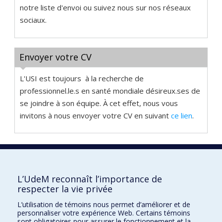
notre liste d'envoi ou suivez nous sur nos réseaux
sociaux.
Envoyer votre CV
L'USI est toujours à la recherche de
professionnel.le.s en santé mondiale désireux.ses de
se joindre à son équipe. À cet effet, nous vous
invitons à nous envoyer votre CV en suivant
ce lien
.
L’UdeM reconnaît l’importance de
respecter la vie privée
Unité de santé internationale
L’utilisation de témoins nous permet d’améliorer et de
Nous joindre par courriel
personnaliser votre expérience Web. Certains témoins
sont obligatoires pour assurer le fonctionnement et la