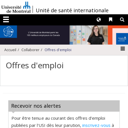
Passer
/
Unité de santé internationale
au
contenu
Langues
Liens 
R
Menu
N
Accueil
Collaborer
Offres d'emploi
Offres d'emploi
Recevoir nos alertes
Pour être tenu.e au courant des offres d'emploi
publiées par l'USI dès leur parution,
inscrivez-vous
à