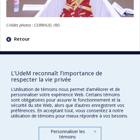
Crédits photos : CERRHUD, IRD.
Retour
L’UdeM reconnaît l’importance de
respecter la vie privée
Unité de santé internationale
L’utilisation de témoins nous permet d’améliorer et de
Nous joindre par courriel
personnaliser votre expérience Web. Certains témoins
sont obligatoires pour assurer le fonctionnement et la
e
7077, avenue du Parc - 3
étage, local 3035
sécurité du site Web, alors que d’autres enregistrent vos
préférences. En acceptant tout, vous consentez à notre
Montréal QC H2E 2G2
utilisation de témoins pour mieux répondre à vos besoins.
USI-lettre : s'abonner à l'infolettre de l'USI
Personnaliser les
>
témoins