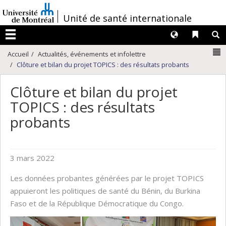
Passer
/
Unité de santé internationale
au
contenu
Langues
Liens 
R
Menu
N
Accueil
Actualités, événements et infolettre
Clôture et bilan du projet TOPICS : des résultats probants
Clôture et bilan du projet
TOPICS : des résultats
probants
3 mars 2022
Les données probantes générées par le projet TOPICS
appuieront les politiques de santé du Bénin, du Burkina
Faso et de la République Démocratique du Congo.