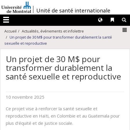
Passer
/
Unité de santé internationale
au
contenu
Langues
Liens 
R
Menu
N
Accueil
Actualités, événements et infolettre
Un projet de 30 M$ pour transformer durablement la santé
sexuelle et reproductive
Un projet de 30 M$ pour
transformer durablement la
santé sexuelle et reproductive
10 novembre 2025
Ce projet vise à renforcer la santé sexuelle et
reproductive en Haïti, en Colombie et au Guatemala pour
plus d’équité et de justice sociale.