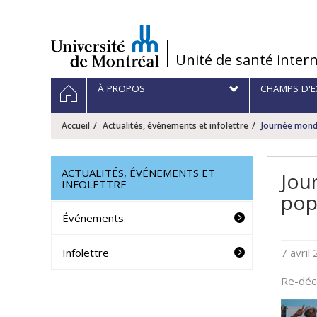
Passer
au
contenu
/
Unité de santé inter
Navigation
ACCUEIL
À PROPOS
CHAMPS D'E
principale
Accueil
Actualités, événements et infolettre
Journée mondi
ACTUALITÉS, ÉVÉNEMENTS ET
Jou
INFOLETTRE
pop
Événements
Infolettre
7 avril
Re-déco