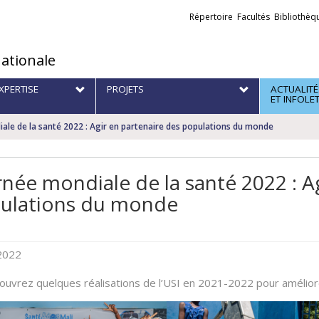
Liens
Répertoire
Facultés
Bibliothèq
externes
nationale
XPERTISE
PROJETS
ACTUALITÉ
ET INFOLE
ale de la santé 2022 : Agir en partenaire des populations du monde
rnée mondiale de la santé 2022 : A
ulations du monde
 2022
uvrez quelques réalisations de l’USI en 2021-2022 pour améliore