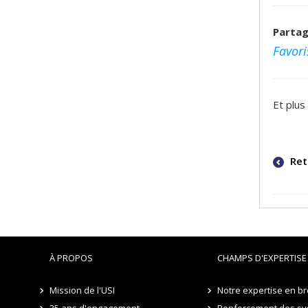
Partag
Favori
Et plus
Ret
À PROPOS
CHAMPS D'EXPERTISE
Mission de l'USI
Notre expertise en br
35 ans d'engagement
Renforcement des sy