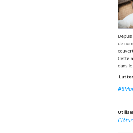
Depuis 
de nom
couvert
Cette a
dans le
Lutter
#8Mars
Utilis
Clôtur