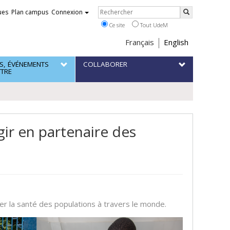
Rechercher
ues
Plan campus
Connexion
Rechercher
Ce site
Tout UdeM
Choix
Français
English
de
S, ÉVÉNEMENTS
COLLABORER
la
TTRE
langue
gir en partenaire des
r la santé des populations à travers le monde.