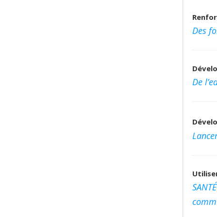
Renfor
Des fo
Dévelo
De l’e
Dévelo
Lance
Utilis
SANTÉ 
commu