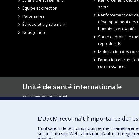
santé
Équipe et direction
Renforcement des cap
Partenaires
développement des 
Éthique et signalement
humaines en santé
Nous joindre
Santé et droits sexuel
reproductifs
Mobilisation des co
Formation et transfer
connaissances
Unité de santé internationale
Nous joindre par courriel
e
7077, avenue du Parc - 3
étage, local 3035
Montréal QC H2E 2G2
L’UdeM reconnaît l’importance de resp
USI-lettre : s'abonner à l'infolettre de l'USI
L’utilisation de témoins nous permet d’améliorer e
sécurité du site Web, alors que d’autres enregistr
besoins.